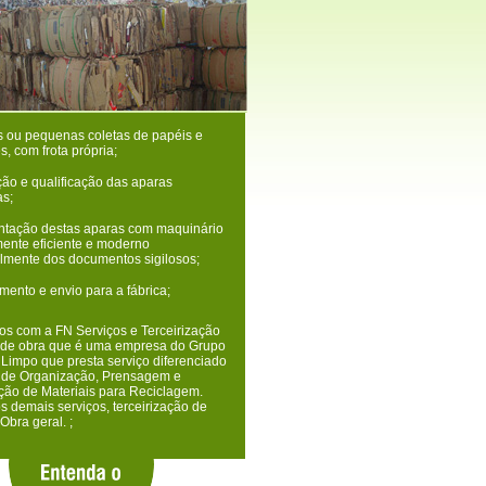
 ou pequenas coletas de papéis e
, com frota própria;
ão e qualificação das aparas
as;
tação destas aparas com maquinário
ente eficiente e moderno
almente dos documentos sigilosos;
mento e envio para a fábrica;
s com a FN Serviços e Terceirização
de obra que é uma empresa do Grupo
 Limpo que presta serviço diferenciado
 de Organização, Prensagem e
ção de Materiais para Reciclagem.
s demais serviços, terceirização de
Obra geral.
;