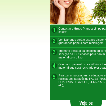
Contactar o Grupo Planeta Limpo par
coleta;
Verificar onde será o espaço disponí
guardar os papéis para reciclagem;
Treinar o pessoal da limpeza ou cont
serviços da FN Serviços para não mis
material com o lixo;
Orientar o pessoal do escritório sobr
material que será reciclado (ver quad
Realizar uma campanha educativa s
reciclagem, (através de PALESTRAS
QUADROS DE AVISOS, JORNAIS I
etc);