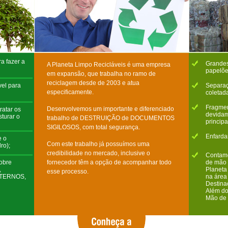
a fazer a
Grandes
A Planeta Limpo Recicláveis é uma empresa
papelões
em expansão, que trabalha no ramo de
reciclagem desde de 2003 e atua
vel para
Separaç
especificamente.
coletad
Fragmen
Desenvolvemos um importante e diferenciado
ratar os
devidam
turar o
trabalho de DESTRUIÇÃO de DOCUMENTOS
princip
SIGILOSOS, com total segurança.
Enfarda
e o
Com este trabalho já possuímos uma
ro);
credibilidade no mercado, inclusive o
Contamo
obre
fornecedor têm a opção de acompanhar todo
de mão 
,
Planeta
esse processo.
NTERNOS,
na área
Destina
Além do
Mão de 