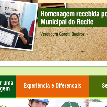
ar uma
Experiência e Diferencais
Se
agem